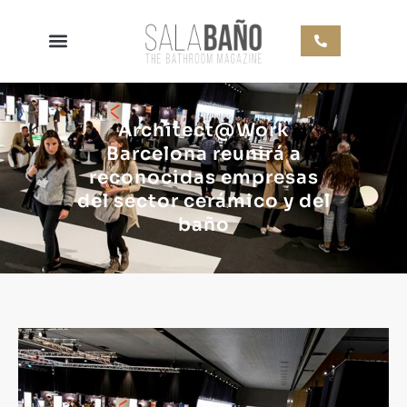
Architect@Work
Barcelona reunirá a
reconocidas empresas
del sector cerámico y del
baño