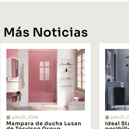
Más Noticias
julio 31, 2026
julio 31,
Mampara de ducha Lusan
Ideal S
de Torvisco Group
posibil