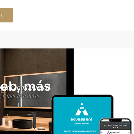
TO
web, más