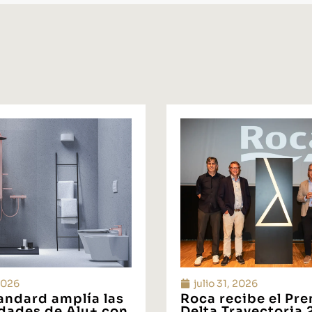
 2026
julio 31, 2026
tandard amplía las
Roca recibe el Pr
idades de Alu+ con
Delta Trayectoria