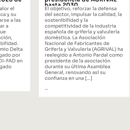
hasta 2030
alor el
El objetivo, reforzar la defensa
ca y su
del sector, impulsar la calidad, la
rse a las
sostenibilidad y la
ar a
competitividad de la industria
que
española de grifería y valvulería
ación,
doméstica. La Asociación
bilidad.
Nacional de Fabricantes de
emio Delta
Grifería y Valvulería (AGRIVAL) ha
rgado por
reelegido a Antonio Pardal como
ADI-FAD en
presidente de la asociación
egado
durante su última Asamblea
General, renovando así su
confianza en una […]
...