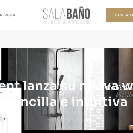
CONTAC
 REVISTA
nt lanza su nueva 
sencilla e intuitiva