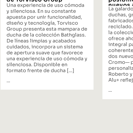
nuevos 
Una experiencia de uso cómoda
La galard
propues
y silenciosa. En su constante
duchas, gr
baño
apuesta por unir funcionalidad,
fabricado
diseño y tecnología, Torvisco
reciclado.
Group presenta esta mampara de
la colecci
ducha de la colección Bathglass.
ofrece ah
De líneas limpias y acabados
integral p
cuidados, incorpora un sistema
coherente
de apertura suave que favorece
dos nuevo
una experiencia de uso cómoda y
Cromo— p
silenciosa. Disponible en
personali
formato frente de ducha […]
Roberto y
Alu+ reflej
...
...