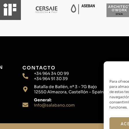
N
CONTACTO
+34 964 34 00 99
+34 964 91 30 39
Para ofrece
Batalla de Bailén, nº 3 - 7G Bajo
para almace
12550 Almazora, Castellón - Spain
de estas t
navegación 
General:
consentimie
info@salabano.com
funciones.
AC