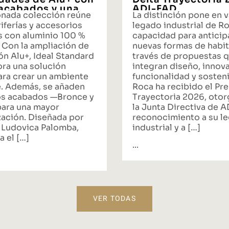
acabados y una
ADI-FAD
onada colección reúne
La distinción pone en v
ta integral de
iferías y accesorios
legado industrial de Ro
s con aluminio 100 %
capacidad para anticipa
 Con la ampliación de
nuevas formas de habit
ón Alu+, Ideal Standard
través de propuestas 
ora una solución
integran diseño, innov
ara crear un ambiente
funcionalidad y sosteni
. Además, se añaden
Roca ha recibido el Pr
s acabados —Bronce y
Trayectoria 2026, oto
ara una mayor
la Junta Directiva de 
zación. Diseñada por
reconocimiento a su l
 Ludovica Palomba,
industrial y a […]
a el […]
...
VER TODAS