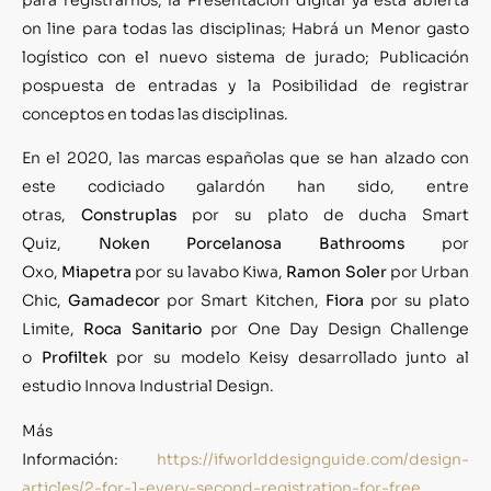
para registrarnos; la Presentación digital ya está abierta
on line para todas las disciplinas; Habrá un Menor gasto
logístico con el nuevo sistema de jurado; Publicación
pospuesta de entradas y la Posibilidad de registrar
conceptos en todas las disciplinas.
En el 2020, las marcas españolas que se han alzado con
este codiciado galardón han sido, entre
otras,
Construplas
por su plato de ducha Smart
Quiz,
Noken Porcelanosa Bathrooms
por
Oxo,
Miapetra
por su lavabo Kiwa,
Ramon Soler
por Urban
Chic,
Gamadecor
por Smart Kitchen,
Fiora
por su plato
Limite,
Roca Sanitario
por One Day Design Challenge
o
Profiltek
por su modelo Keisy desarrollado junto al
estudio Innova Industrial Design.
Más
Información:
https://ifworlddesignguide.com/design-
articles/2-for-1-every-second-registration-for-free