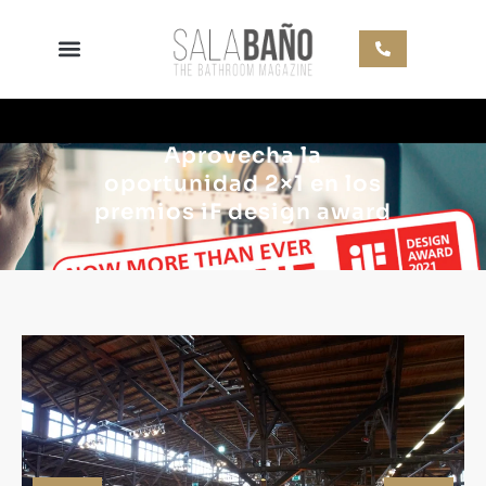
Aprovecha la
oportunidad 2×1 en los
premios iF design award