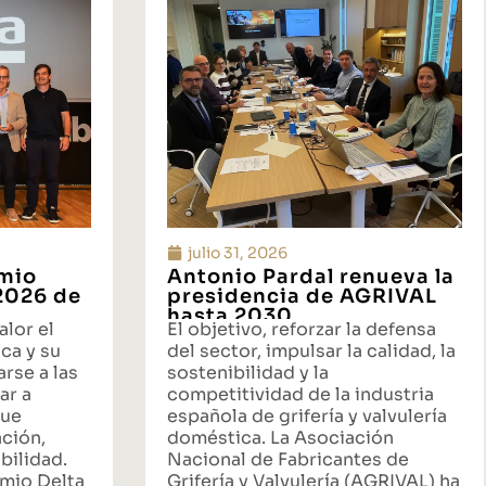
julio 31, 2026
emio
Antonio Pardal renueva la
 2026 de
presidencia de AGRIVAL
hasta 2030
alor el
El objetivo, reforzar la defensa
ca y su
del sector, impulsar la calidad, la
rse a las
sostenibilidad y la
ar a
competitividad de la industria
que
española de grifería y valvulería
ación,
doméstica. La Asociación
bilidad.
Nacional de Fabricantes de
emio Delta
Grifería y Valvulería (AGRIVAL) ha