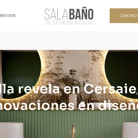
CONTAC
 REVISTA
la revela en Cersaie
novaciones en dise