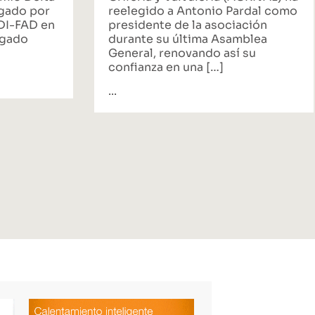
rgado por
reelegido a Antonio Pardal como
ADI-FAD en
presidente de la asociación
egado
durante su última Asamblea
General, renovando así su
confianza en una […]
...