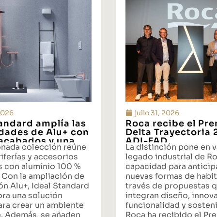
 2026
julio 31, 2026
tandard amplía las
Roca recibe el Pr
idades de Alu+ con
Delta Trayectoria
acabados y una
ADI-FAD
onada colección reúne
La distinción pone en v
ta integral de
iferías y accesorios
legado industrial de Ro
s con aluminio 100 %
capacidad para anticipa
 Con la ampliación de
nuevas formas de habit
ón Alu+, Ideal Standard
través de propuestas 
ora una solución
integran diseño, innov
ara crear un ambiente
funcionalidad y sosteni
. Además, se añaden
Roca ha recibido el Pr