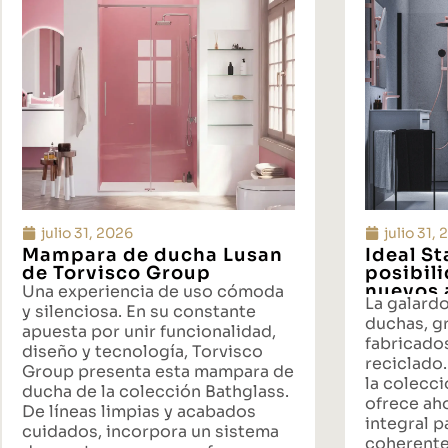
julio 31, 2026
julio 31,
Mampara de ducha Lusan
Ideal S
de Torvisco Group
posibil
nuevos 
Una experiencia de uso cómoda
La galard
propues
y silenciosa. En su constante
duchas, gr
baño
apuesta por unir funcionalidad,
fabricado
diseño y tecnología, Torvisco
reciclado.
Group presenta esta mampara de
la colecci
ducha de la colección Bathglass.
ofrece ah
De líneas limpias y acabados
integral p
cuidados, incorpora un sistema
coherente