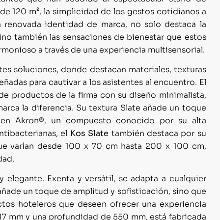
e 120 m², la simplicidad de los gestos cotidianos a
na renovada identidad de marca, no solo destaca la
sino también las sensaciones de bienestar que estos
monioso a través de una experiencia multisensorial.
tes soluciones, donde destacan materiales, texturas
adas para cautivar a los asistentes al encuentro. El
e productos de la firma con su diseño minimalista,
marca la diferencia. Su textura Slate añade un toque
do en Akron®, un compuesto conocido por su alta
ntibacterianas, el
Kos Slate
también destaca por su
s que varían desde 100 x 70 cm hasta 200 x 100 cm,
dad.
 elegante. Exenta y versátil, se adapta a cualquier
ñade un toque de amplitud y sofisticación, sino que
ectos hoteleros que deseen ofrecer una experiencia
117 mm y una profundidad de 550 mm, está fabricada