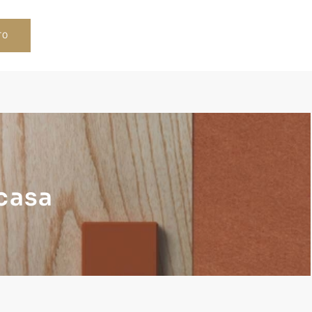
TO
 casa