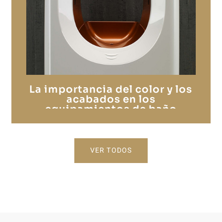
La importancia del color y los
acabados en los
equipamientos de baño
colectivos
VER TODOS