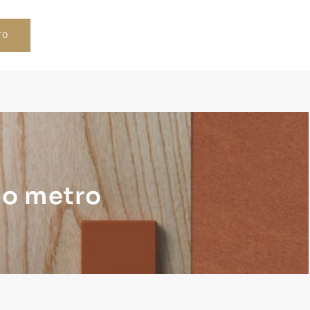
TO
po metro