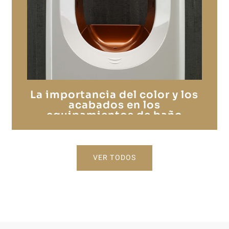
La importancia del color y los
acabados en los
equipamientos de baño
colectivos
VER TODOS