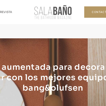
CONTAC
 REVISTA
 aumentada para decora
r con los mejores equip
bang&olufsen