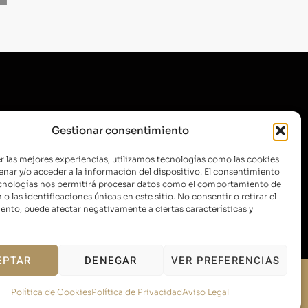
SUSCRÍBETE A NUESTRA
Gestionar consentimiento
NEWSLETTER
r las mejores experiencias, utilizamos tecnologías como las cookies
nar y/o acceder a la información del dispositivo. El consentimiento
ecnologías nos permitirá procesar datos como el comportamiento de
o las identificaciones únicas en este sitio. No consentir o retirar el
ENVIAR
nto, puede afectar negativamente a ciertas características y
EPTAR
DENEGAR
VER PREFERENCIAS
Diseño web por
Xufa Estudio
Política de Cookies
Política de Privacidad
Aviso Legal