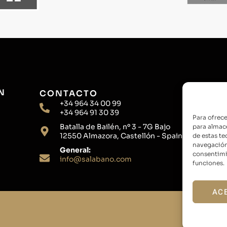
N
CONTACTO
+34 964 34 00 99
+34 964 91 30 39
Para ofrece
Batalla de Bailén, nº 3 - 7G Bajo
para almace
12550 Almazora, Castellón - Spain
de estas t
navegación 
General:
consentimie
info@salabano.com
funciones.
AC