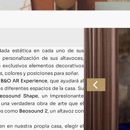
dada estética en cada uno de sus
 personalización de sus altavoces,
n exclusivos elementos decorativos
, colores y posiciones para soñar.
a
B&O AR Experience
, que ayudará al
os diferentes espacios de la casa. Su
eosound Shape
, un impresionante
 una verdadera obra de arte que el
tos como
Beosound 2
, un altavoz con
n en nuestra propia casa, elegir el