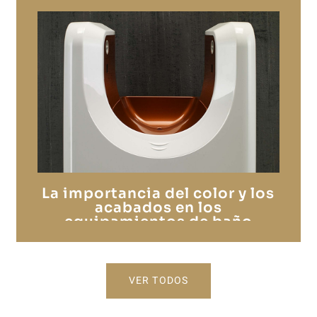
La importancia del color y los
acabados en los
equipamientos de baño
colectivos
VER TODOS