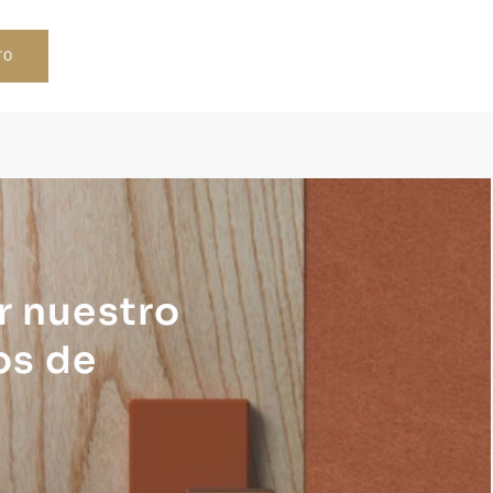
TO
r nuestro
os de