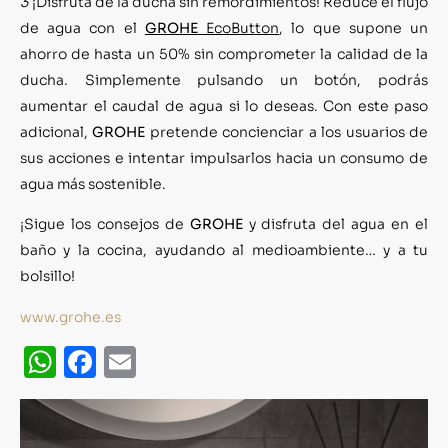
3
¡Disfruta de la ducha sin remordimientos! Reduce el flujo
de agua con el
GROHE
EcoButton
, lo que supone un
ahorro de hasta un 50% sin comprometer la calidad de la
ducha. Simplemente pulsando un botón, podrás
aumentar el caudal de agua si lo deseas. Con este paso
adicional,
GROHE
pretende concienciar a los usuarios de
sus acciones e intentar impulsarlos hacia un consumo de
agua más sostenible.
¡Sigue los consejos de
GROHE
y disfruta del agua en el
baño y la cocina, ayudando al medioambiente… y a tu
bolsillo!
www.grohe.es
WhatsApp
Facebook
Email