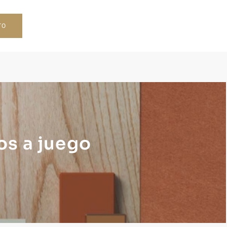
TO
s a juego