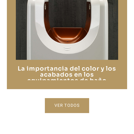
La importancia del color y los
acabados en los
equipamientos de baño
colectivos
VER TODOS