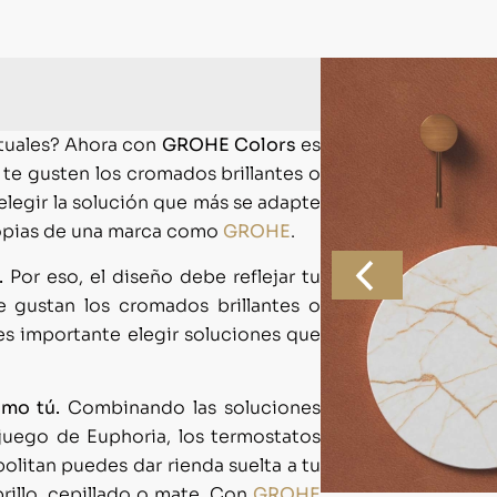
ctuales? Ahora con
GROHE Colors
es
e te gusten los cromados brillantes o
elegir la solución que más se adapte
 propias de una marca como
GROHE
.
.
Por eso, el diseño debe reflejar tu
e gustan los cromados brillantes o
 es importante elegir soluciones que
omo tú.
Combinando las soluciones
juego de Euphoria, los termostatos
litan puedes dar rienda suelta a tu
brillo, cepillado o mate. Con
GROHE