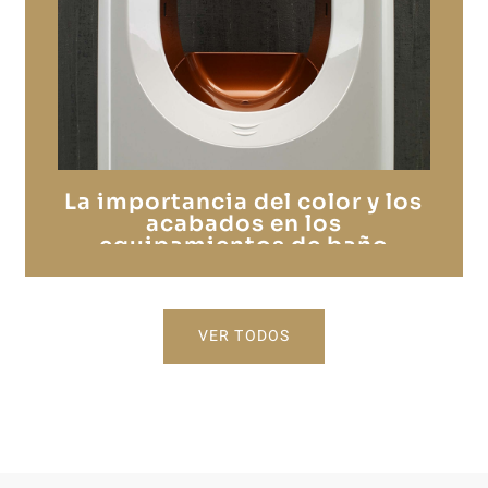
La importancia del color y los
acabados en los
equipamientos de baño
colectivos
VER TODOS