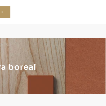
TO
ra boreal