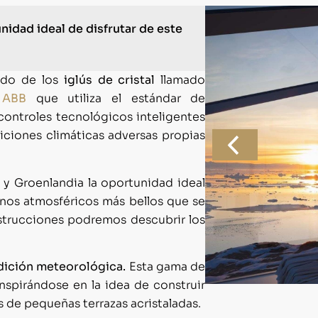
unidad ideal de disfrutar de este
ado de los
iglús de cristal
llamado
e
ABB
que utiliza el estándar de
controles tecnológicos inteligentes
diciones climáticas adversas propias
a y Groenlandia la oportunidad ideal
enos atmosféricos más bellos que se
strucciones podremos descubrir los
ndición meteorológica.
Esta gama de
inspirándose en la idea de construir
de pequeñas terrazas acristaladas.