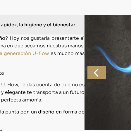
apidez, la higiene y el bienestar
ño
? Hoy nos gustaría presentarte el
rma en que secamos nuestras manos:
a generación U-flow
es mucho más
ta
U-Flow, te das cuenta de que no es
y elegante te transporta a un futuro
 perfecta armonía.
a punta con un diseño en forma de