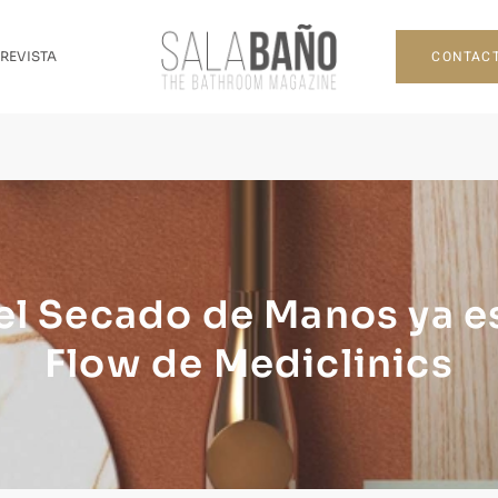
CONTAC
 REVISTA
del Secado de Manos ya es
Flow de Mediclinics