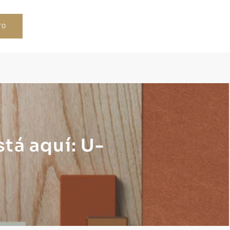
TO
tá aquí: U-