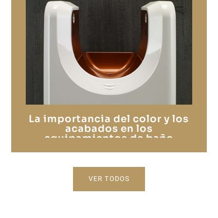
La importancia del color y los
acabados en los
equipamientos de baño
colectivos
VER TODOS